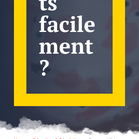
ts
facile
ment
?