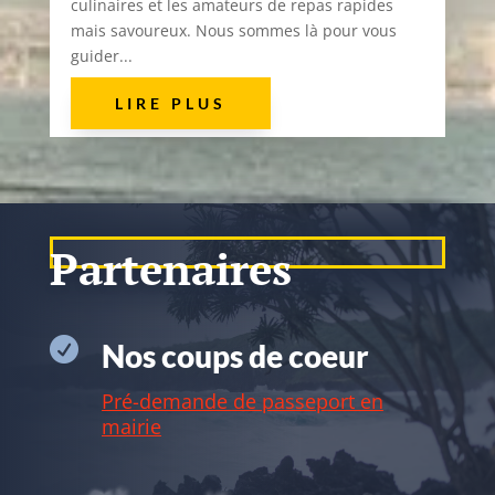
culinaires et les amateurs de repas rapides
mais savoureux. Nous sommes là pour vous
guider...
LIRE PLUS
Partenaires

Nos coups de coeur
Pré-demande de passeport en
mairie