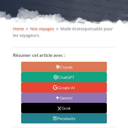
Home
Nos voyages
Mode écoresponsable pour
9
9
les voyageurs.
Résumer cet article avec :
Claude
ChatGPT
Google AI
Gemini
Grok
Perplexity