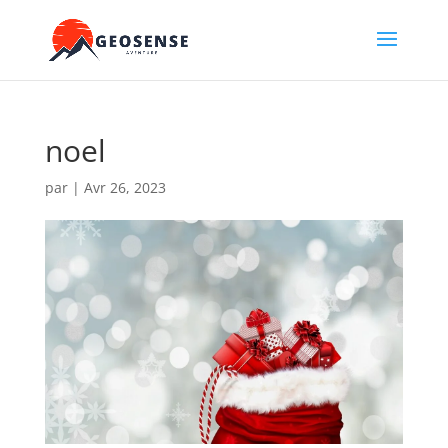
noel
par
|
Avr 26, 2023