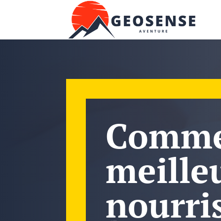
Commen
meilleu
nourri