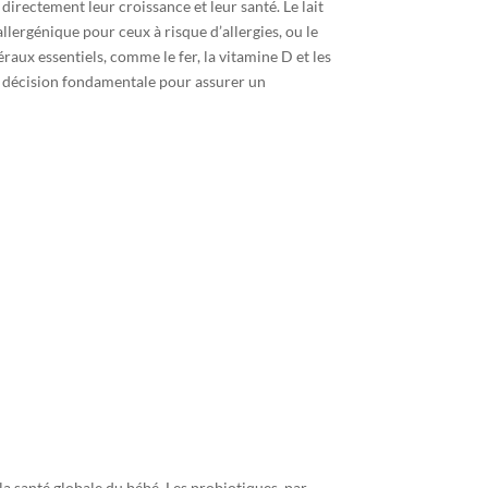
irectement leur croissance et leur santé. Le lait
lergénique pour ceux à risque d’allergies, ou le
éraux essentiels, comme le fer, la vitamine D et les
e décision fondamentale pour assurer un
 la santé globale du bébé. Les probiotiques, par