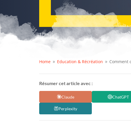
Home
Education & Récréation
Comment ch
9
9
Résumer cet article avec :
Claude
ChatGPT
Perplexity