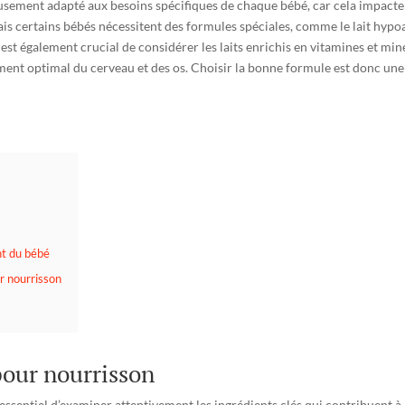
usement adapté aux besoins spécifiques de chaque bébé, car cela impacte d
is certains bébés nécessitent des formules spéciales, comme le lait hypoal
l est également crucial de considérer les laits enrichis en vitamines et min
ment optimal du cerveau et des os. Choisir la bonne formule est donc un
nt du bébé
ur nourrisson
 pour nourrisson
st essentiel d’examiner attentivement les ingrédients clés qui contribuent à