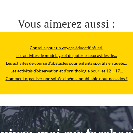
Vous aimerez aussi :
Conseils pour un voyage éducatif réussi.
Les activités de modelage et de poterie ceux avides de…
Les activités de course d’obstacles pour enfants sportifs en quête…
Les activités d’observation et d’ornithologie pour les 12 – 17…
Comment organiser une soirée cinéma inoubliable pour nos ados ?