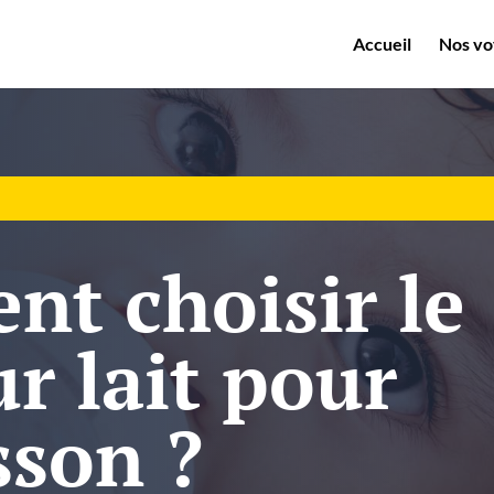
Accueil
Nos vo
t choisir le
r lait pour
sson ?