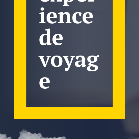
ience
de
voyag
e