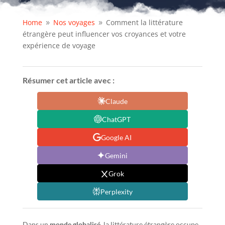
Home
Nos voyages
Comment la littérature
9
9
étrangère peut influencer vos croyances et votre
expérience de voyage
Résumer cet article avec :
Claude
ChatGPT
Google AI
Gemini
Grok
Perplexity
Dans un
monde globalisé
, la littérature étrangère occupe