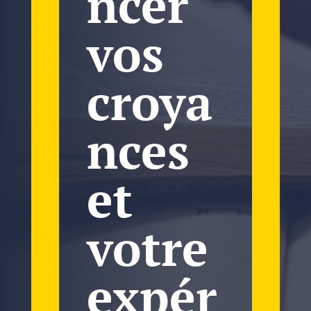
ncer
vos
croya
nces
et
votre
expér