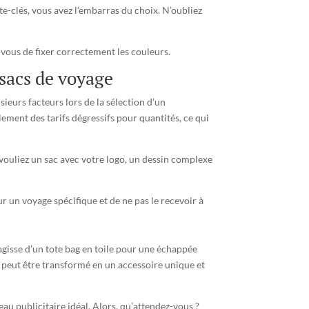
e-clés, vous avez l’embarras du choix. N’oubliez
-vous de fixer correctement les couleurs.
 sacs de voyage
sieurs facteurs lors de la sélection d’un
ement des tarifs dégressifs pour quantités, ce qui
 vouliez un sac avec votre logo, un dessin complexe
r un voyage spécifique et de ne pas le recevoir à
’agisse d’un tote bag en toile pour une échappée
c peut être transformé en un accessoire unique et
au publicitaire idéal. Alors, qu’attendez-vous ?