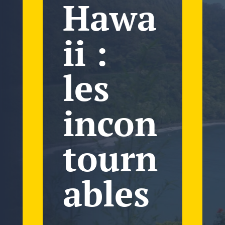
Hawa
ii :
les
incon
tourn
ables