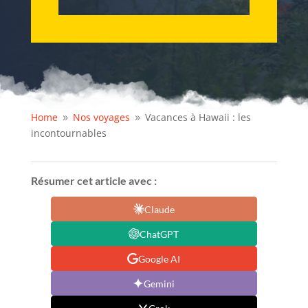
Home
Nos voyages
Vacances à Hawaii : les
9
9
incontournables
Résumer cet article avec :
Claude
ChatGPT
Google AI
Gemini