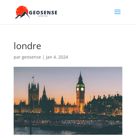
londre
par
geosense
|
Jan 4, 2024