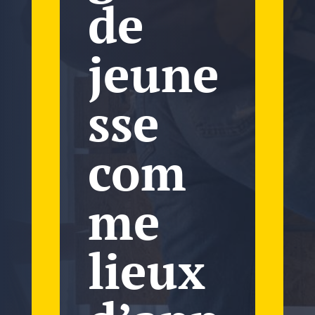
de
jeune
sse
com
me
lieux