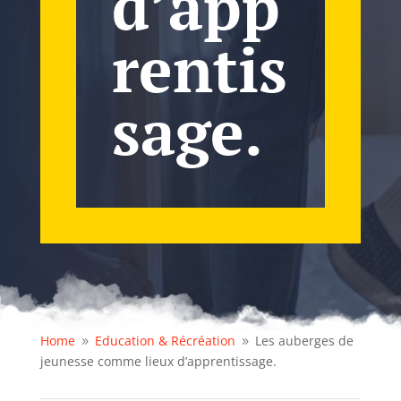
d’app
rentis
sage.
Home
Education & Récréation
Les auberges de
9
9
jeunesse comme lieux d’apprentissage.