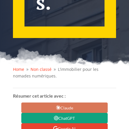
s.
Home
Non classé
L’immobilier pour les
9
9
nomades numériques.
Résumer cet article avec :
Claude
ChatGPT
Google AI