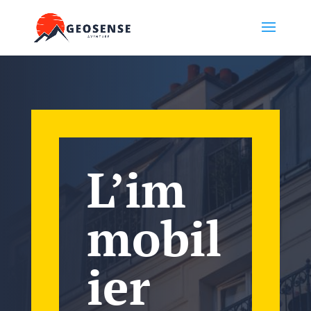
L’im
mobil
ier