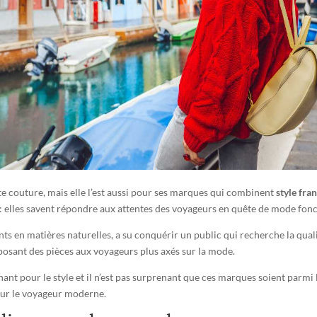
 couture, mais elle l’est aussi pour ses marques qui combinent
style fra
: elles savent répondre aux attentes des voyageurs en quête de mode fonct
nts en matières naturelles, a su conquérir un public qui recherche la qual
sant des pièces aux voyageurs plus axés sur la mode.
ant pour le style et il n’est pas surprenant que ces marques soient parmi
pour le voyageur moderne.