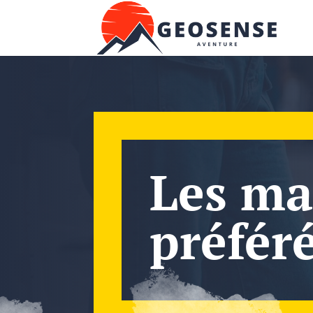
Les ma
préfér