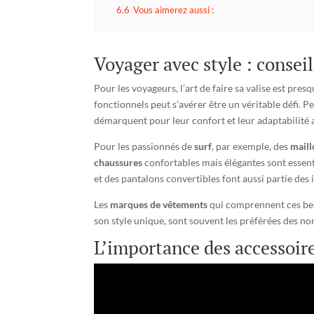
6.6
Vous aimerez aussi :
Voyager avec style : consei
Pour les voyageurs, l’art de faire sa valise est pre
fonctionnels peut s’avérer être un véritable défi. P
démarquent pour leur confort et leur adaptabilit
Pour les passionnés de
surf
, par exemple, des
maill
chaussures
confortables mais élégantes sont essent
et des pantalons convertibles font aussi partie des
Les
marques de vêtements
qui comprennent ces be
son style unique, sont souvent les préférées des 
L’importance des accessoir