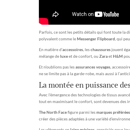
Parfois, ce sont les petits détails qui font toute la 
polyvalent comme le
Messenger Flipboard
, qui pe
En matière d’
accessoires
, les
chaussures
jouent éga
mélange de
luxe
et de confort, ou
Zara
et
H&M
pour
Et n’oublions pas les
assurances voyages
, accessoir
ne se limite pas à la garde-robe, mais aussi à l’anti
La montée en puissance de
Avec l’émergence des technologies de tissus avancé
tout en maximisant le confort, sont devenues des i
The North Face
figure parmi les
marques préférées
créer des pièces adaptées à une variété d’environn
Les vêtements en
laine mérinos
, appréciés pour le