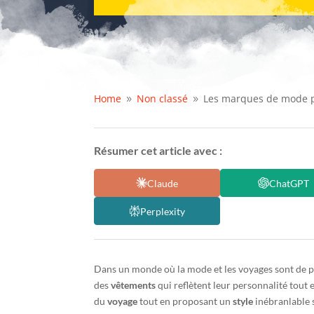
Home
Non classé
Les marques de mode p
9
9
Résumer cet article avec :
Claude
ChatGPT
Perplexity
Dans un monde où la mode et les voyages sont de plus
des
vêtements
qui reflètent leur personnalité tout 
du
voyage
tout en proposant un
style
inébranlable s