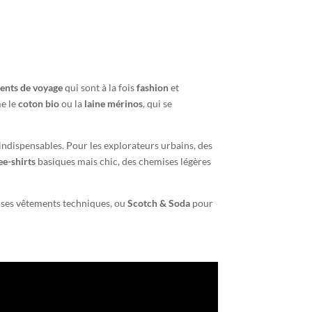
ents de voyage
qui sont à la fois
fashion
et
me le
coton bio
ou la
laine mérinos
, qui se
ndispensables. Pour les explorateurs urbains, des
ee-shirts
basiques mais chic, des chemises légères
ses vêtements techniques, ou
Scotch & Soda
pour